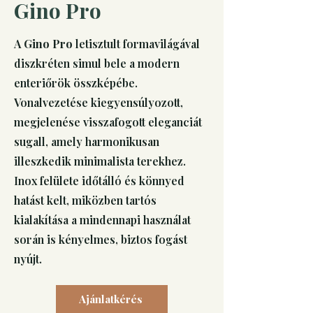
Gino Pro
A
Gino Pro
letisztult formavilágával
diszkréten simul bele a modern
enteriőrök összképébe.
Vonalvezetése kiegyensúlyozott,
megjelenése visszafogott eleganciát
sugall, amely harmonikusan
illeszkedik minimalista terekhez.
Inox felülete időtálló és könnyed
hatást kelt, miközben tartós
kialakítása a mindennapi használat
során is kényelmes, biztos fogást
nyújt.
Ajánlatkérés