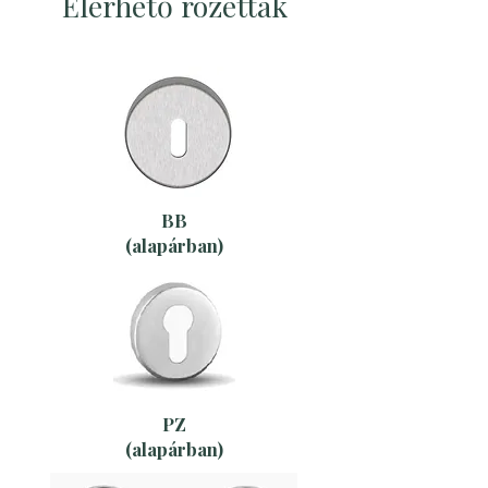
Elérhető rozetták
BB
(alapárban)
PZ
(alapárban)