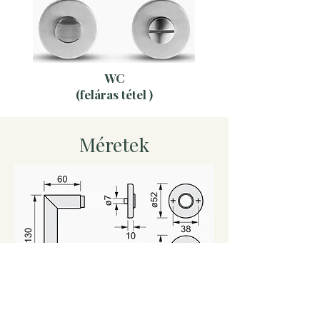
WC
(feláras tétel )
Méretek