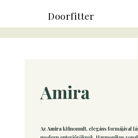
Doorfitter
Amira
Az
Amira
kifinomult, elegáns formájával lá
modern enteriőröknek. Harmonikus vonal