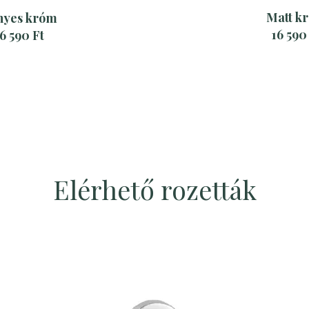
Matt k
nyes króm
16 590
6 590 Ft
Elérhető rozetták