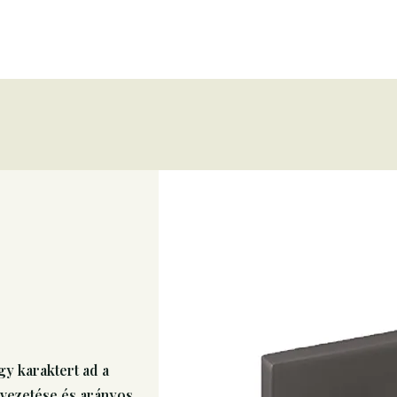
gy karaktert ad a
vezetése és arányos