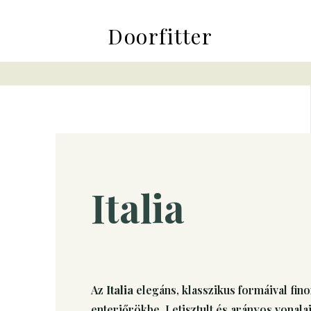
Doorfitter
Italia
Az
Italia
elegáns, klasszikus formáival fino
enteriőrökbe. Letisztult és arányos vonala