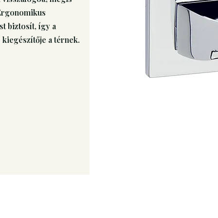
 Ergonomikus
t biztosít, így a
kiegészítője a térnek.