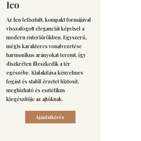
Ico
Az
Ico
letisztult, kompakt formájával
visszafogott eleganciát képvisel a
modern enteriőrökben. Egyszerű,
mégis karakteres vonalvezetése
harmonikus arányokat teremt, így
diszkréten illeszkedik a tér
egészébe. Kialakítása kényelmes
fogást és stabil érzetet biztosít,
megbízható és esztétikus
kiegészítője az ajtóknak.
Ajánlatkérés