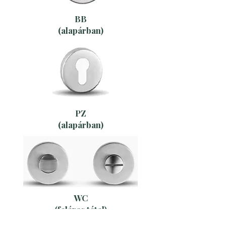
BB
(alapárban)
PZ
(alapárban)
WC
(feláras tétel)