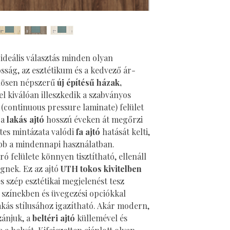
ideális választás minden olyan
ósság, az esztétikum és a kedvező ár-
önösen népszerű
új építésű házak,
el kiválóan illeszkedik a szabványos
(continuous pressure laminate) felület
 a
lakás ajtó
hosszú éveken át megőrzi
etes mintázata valódi
fa ajtó
hatását kelti,
bb a mindennapi használatban.
ó felülete könnyen tisztítható, ellenáll
gnek. Ez az ajtó
UTH tokos kivitelben
s szép esztétikai megjelenést tesz
 színekben és üvegezési opciókkal
akás stílusához igazítható. Akár modern,
zánjuk, a
beltéri ajtó
küllemével és