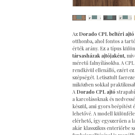
Az
Dorado CPL beltéri ajtó
otthonba, ahol fontos a tart
érték arány. Ez a típus kül
társasházak ajtójaként
, miv
méretű falnyílásokba. A CPL 
rendkívül ellenálló, ezért ez
szépségét. Letisztult faerez
miközben sokkal praktikusa
A
Dorado CPL ajtó
strapabír
a karcolásoknak és nedvessé
készül, ami gyors beépítést é
lehetővé. A modell különféle
elérhető, így egyszerűen a l
akár klasszikus enteriőrbe s