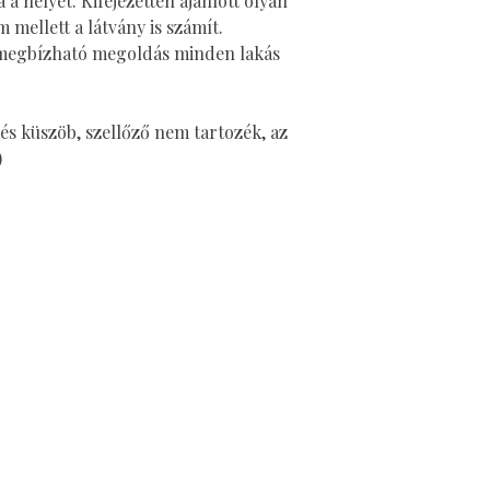
 a helyét. Kifejezetten ajánlott olyan
 mellett a látvány is számít.
egbízható megoldás minden lakás
s és küszöb, szellőző nem tartozék, az
)
© 2025 by Doorfitter kft. Minden jog fenntartva. Powered and secured