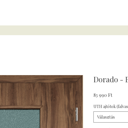
Dorado - B
Ár
83 990 Ft
UTH ajtótok (falva
Választás