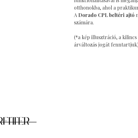
funkcionalitásával is megállja
otthonokba, ahol a praktikum
A
Dorado CPL beltéri ajtó
m
számára.
(*a kép illusztráció, a kilinc
árváltozás jogát fenntartjuk