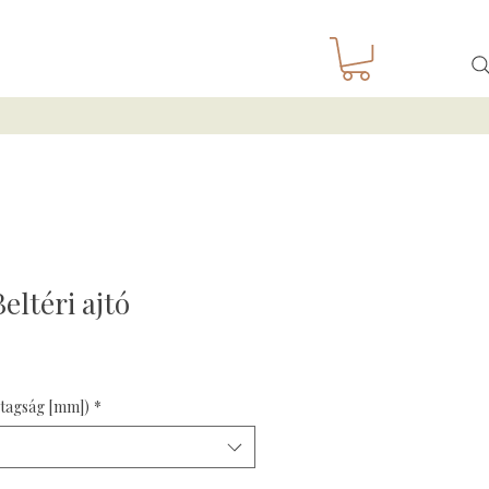
eltéri ajtó
stagság [mm])
*