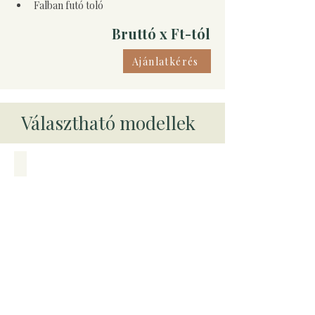
Falban futó toló
Bruttó x Ft-tól
Ajánlatkérés
Választható modellek
Uno prémium