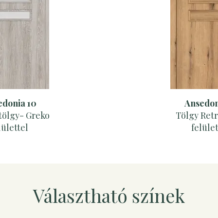
edonia 10
Ansedon
tölgy- Greko
Tölgy Ret
lülettel
felület
Választható színek