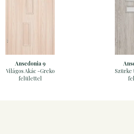
Ansedonia 9
Ans
Világos Akác -Greko
Szürke 
felülettel
fe