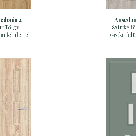
edonia 2
Ansedon
r Tölgy -
Szürke tö
m felülettel
Greko felü