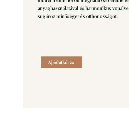
modern enteriőrök meghatározó eleme le
anyaghasználatával és harmonikus vonalv
sugároz minőséget és otthonosságot.
Ajánlatkérés