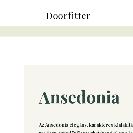
Doorfitter
Ansedonia
Az Ansedonia elegáns, karakteres kialakítás