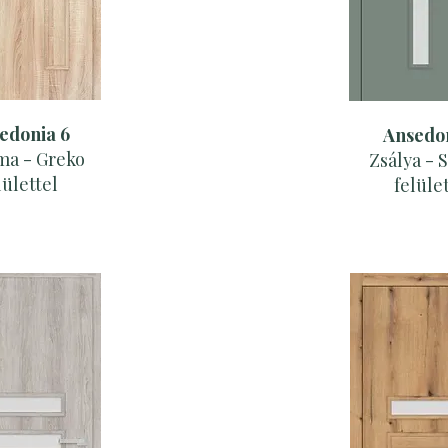
edonia 6
Ansedon
ma - Greko
Zsálya - 
lülettel
felüle