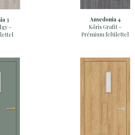
Ansedonia 4
ia 3
Kőris Grafit -
lgy -
Prémium felülettel
lettel