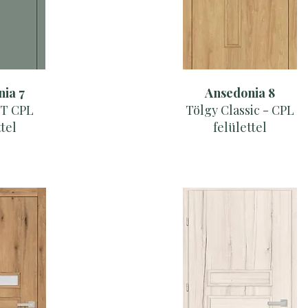
ia 7
Ansedonia 8
ST CPL
Tölgy Classic - CPL
ttel
felülettel