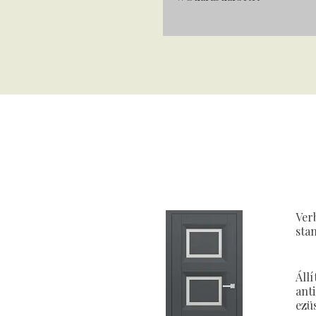
Ver
stan
Állí
ant
ezü