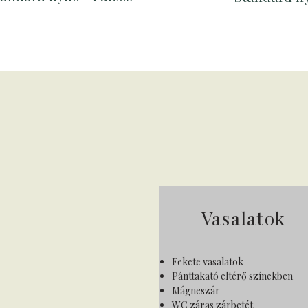
Vasalatok
Fekete vasalatok
Pánttakató eltérő színekben
Mágneszár
​WC záras zárbetét