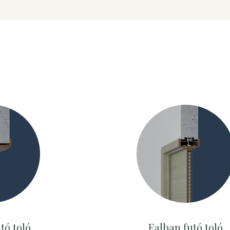
utó toló
Falban futó toló