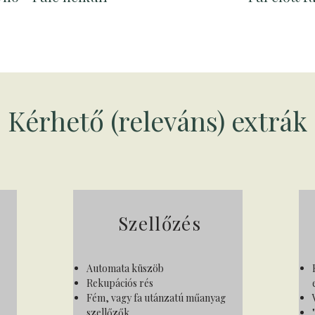
Kérhető (releváns) extrák
Szellőzés
Automata küszöb
Rekupációs rés
Fém, vagy fa utánzatú műanyag
szellőzők