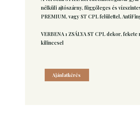
nélküli ajtószárny, függőleges és vízszin
PREMIUM, vagy ST CPL felülettel, AntiFin
VERBENA 1 ZSÁLYA ST CPL dekor, fekete
kilinccsel
Ajánlatkérés