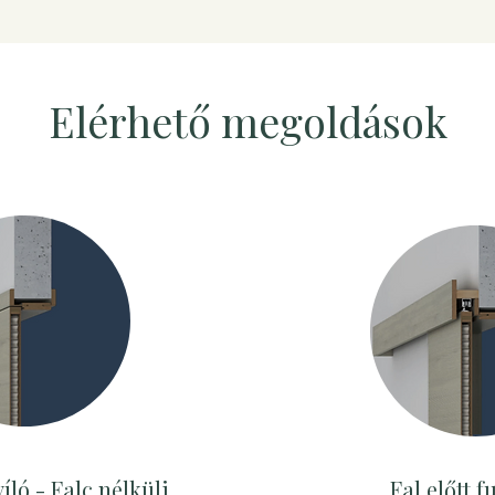
Elérhető megoldások
íló - Falc nélküli
Fal előtt f