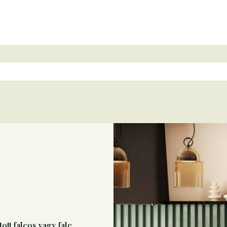
tt falcos vagy falc