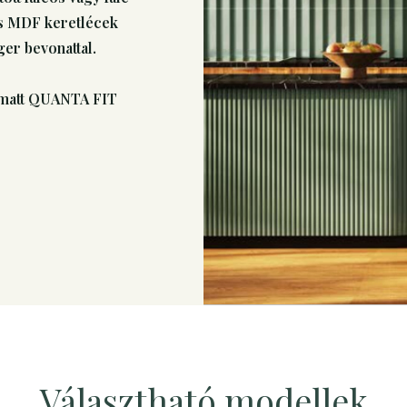
tes MDF keretlécek
ger bevonattal.
 matt QUANTA FIT
Választható modellek