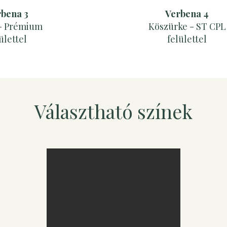
bena 3
Verbena 4
- Prémium
Köszürke - ST CPL
ülettel
felülettel
Választható színek