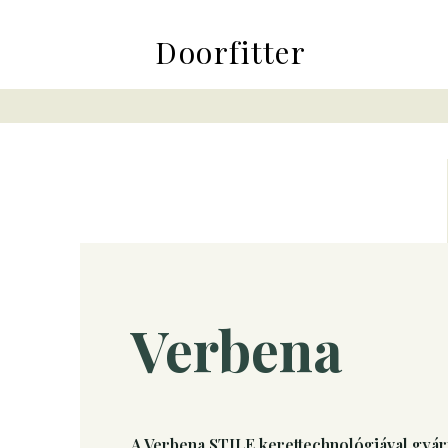
Doorfitter
Verbena
A Verbena STILE kerettechnológiával gyárto