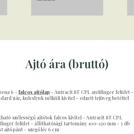
Ajtó ára (bruttó)
bena 6 -
falcos ajtólap
- Antracit ST CPL antifinger felület -
dard zár, kulcslyuk nélküli kivitel - edzett tejüveg betéttel
tható szélességű ajtótok falcos kivitel - Antracit ST CPL
ifinger felület - állíthatósági tartomány 100-120 mm - 3 db
st ajtópánt - szegőléc 6 cm