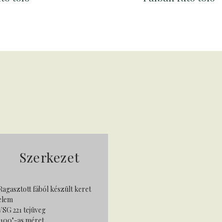
Szerkezet
Ragasztott fából készült keret
elem
VSG 221 tejüveg
"100"-as méret